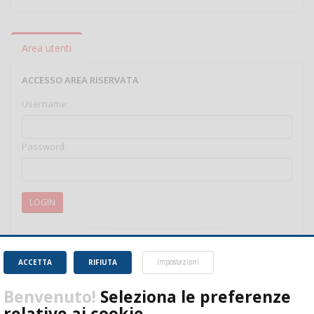
Area utenti
ACCESSO AREA RISERVATA
Username:
Password:
LOGIN
Password dimenticata?
ACCETTA
RIFIUTA
Impostazioni
Username dimenticato?
Benvenuto!
Seleziona le preferenze
relative ai cookie