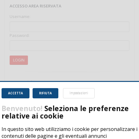
ACCESSO AREA RISERVATA
Username:
Password:
LOGIN
Password dimenticata?
Username dimenticato?
ACCETTA
RIFIUTA
Impostazioni
Benvenuto!
Seleziona le preferenze
relative ai cookie
In questo sito web utilizziamo i cookie per personalizzare i
Copyright © 2017 by CISI - All rights reserved
contenuti delle pagine e gli eventuali annunci