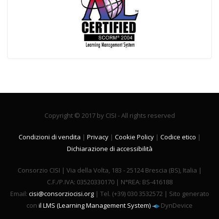
Copyright © 2017 by CISI - All rights reserved
Condizioni di vendita
|
Privacy
|
Cookie Policy
|
Codice etico
|
Dichiarazione di accessibilità
Consorzio CISI | Via della Volta, 183 - 25124 Brescia (BS), Italia |
C.F./P.IVA: 03520330170 | N°REA: BS-416188
Email:
cisi@consorziocisi.org
| Tel. (+39) 030 3532572 | Sito generato
con
il LMS (Learning Management System)
DynDevice