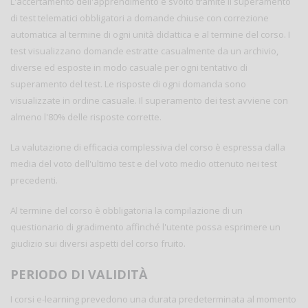
L'accertamento dell'apprendimento è svolto tramite il superamento
di test telematici obbligatori a domande chiuse con correzione
automatica al termine di ogni unità didattica e al termine del corso. I
test visualizzano domande estratte casualmente da un archivio,
diverse ed esposte in modo casuale per ogni tentativo di
superamento del test. Le risposte di ogni domanda sono
visualizzate in ordine casuale. Il superamento dei test avviene con
almeno l'80% delle risposte corrette.
La valutazione di efficacia complessiva del corso è espressa dalla
media del voto dell'ultimo test e del voto medio ottenuto nei test
precedenti.
Al termine del corso è obbligatoria la compilazione di un
questionario di gradimento affinché l'utente possa esprimere un
giudizio sui diversi aspetti del corso fruito.
PERIODO DI VALIDITÀ
I corsi e-learning prevedono una durata predeterminata al momento