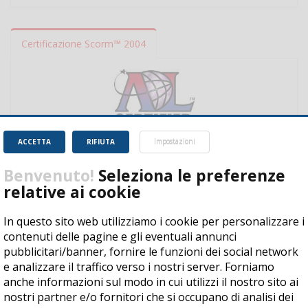
Certificazione Scorm™ 2004
ACCETTA
RIFIUTA
Impostazioni
Benvenuto!
Seleziona le preferenze
relative ai cookie
In questo sito web utilizziamo i cookie per personalizzare i
contenuti delle pagine e gli eventuali annunci
Copyright © 2017 by CISI - All rights reserved
pubblicitari/banner, fornire le funzioni dei social network
e analizzare il traffico verso i nostri server. Forniamo
Condizioni di vendita
|
Privacy
|
Cookie Policy
|
Codice etico
|
anche informazioni sul modo in cui utilizzi il nostro sito ai
Dichiarazione di accessibilità
nostri partner e/o fornitori che si occupano di analisi dei