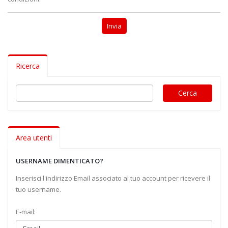
1 Web Comunication
Invia
Web Designer (C_EL004)
Ricerca
Competenze digitali
Corso base ChatGPT - Usare l'AI in modo efficace
e sicuro (ELSTR02)
Digital skills (ELSK_LP003)
Area utenti
Intelligenza Artificiale - ChatGPT (ELAVA04)
USERNAME DIMENTICATO?
Intelligenza Artificiale - Microsoft Copilot
Inserisci l'indirizzo Email associato al tuo account per ricevere il
(ELAVA03)
tuo username.
Intelligenza Artificiale e strumenti per la
E-mail:
produttività (ELAVA01)