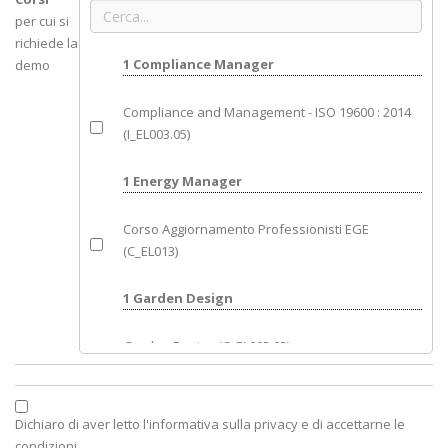
per cui si
richiede la
1 Compliance Manager
demo
Compliance and Management - ISO 19600 : 2014
(I_EL003.05)
1 Energy Manager
Corso Aggiornamento Professionisti EGE
(C_EL013)
1 Garden Design
Garden Design (C_EL005.03)
1 Norme ISO
Dichiaro di aver letto l'informativa sulla privacy e di accettarne le
Aggiornamento ISO 9001 : 2015 (I_EL002.06)
condizioni.