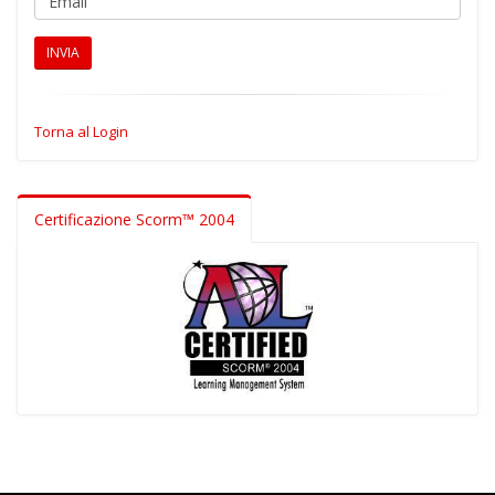
Intelligenza Artificiale in azienda (ELAVA02)
INVIA
Introduzione all'Intelligenza Artificiale - Basi,
applicazioni e normativa (ELSTR01)
Torna al Login
Principi base e primi passi nell'Intelligenza
Artificiale generativa (ELAVA05)
Certificazione Scorm™ 2004
Competenze personali
Age Diversity (ELSK_PL024)
Benessere personale e organizzativo
(ELSK_LP004)
Come riconoscere e contrastare la fatica
(ELSK_PL038)