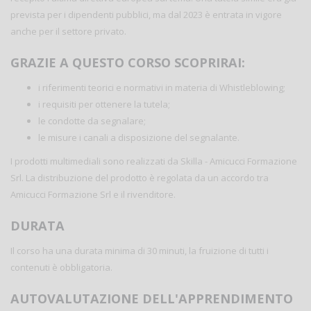
prevista per i dipendenti pubblici, ma dal 2023 è entrata in vigore
anche per il settore privato.
GRAZIE A QUESTO CORSO SCOPRIRAI:
i riferimenti teorici e normativi in materia di Whistleblowing;
i requisiti per ottenere la tutela;
le condotte da segnalare;
le misure i canali a disposizione del segnalante.
I prodotti multimediali sono realizzati da Skilla - Amicucci Formazione
Srl. La distribuzione del prodotto è regolata da un accordo tra
Amicucci Formazione Srl e il rivenditore.
DURATA
Il corso ha una durata minima di 30 minuti, la fruizione di tutti i
contenuti è obbligatoria.
AUTOVALUTAZIONE DELL'APPRENDIMENTO