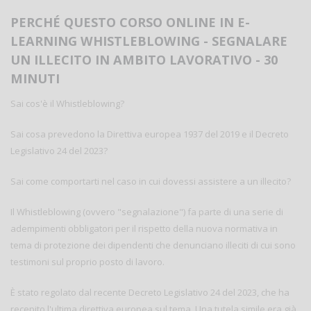
PERCHÉ QUESTO CORSO ONLINE IN E-
LEARNING WHISTLEBLOWING - SEGNALARE
UN ILLECITO IN AMBITO LAVORATIVO - 30
MINUTI
Sai cos'è il Whistleblowing?
Sai cosa prevedono la Direttiva europea 1937 del 2019 e il Decreto
Legislativo 24 del 2023?
Sai come comportarti nel caso in cui dovessi assistere a un illecito?
Il Whistleblowing (ovvero "segnalazione") fa parte di una serie di
adempimenti obbligatori per il rispetto della nuova normativa in
tema di protezione dei dipendenti che denunciano illeciti di cui sono
testimoni sul proprio posto di lavoro.
È stato regolato dal recente Decreto Legislativo 24 del 2023, che ha
recepito l'ultima direttiva europea sul tema. Una tutela simile era già