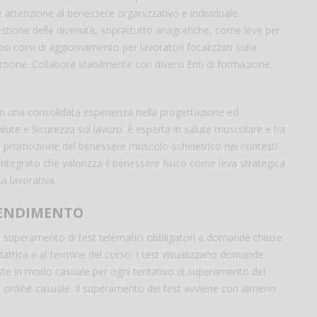
e attenzione al benessere organizzativo e individuale.
estione delle diversità, soprattutto anagrafiche, come leve per
si corsi di aggiornamento per lavoratori focalizzati sulla
one. Collabora stabilmente con diversi Enti di formazione.
on una consolidata esperienza nella progettazione ed
alute e Sicurezza sul lavoro. È esperta in salute muscolare e ha
 la promozione del benessere muscolo-scheletrico nei contesti
integrato che valorizza il benessere fisico come leva strategica
ta lavorativa.
RENDIMENTO
l superamento di test telematici obbligatori a domande chiuse
dattica e al termine del corso. I test visualizzano domande
ste in modo casuale per ogni tentativo di superamento del
n ordine casuale. Il superamento dei test avviene con almeno