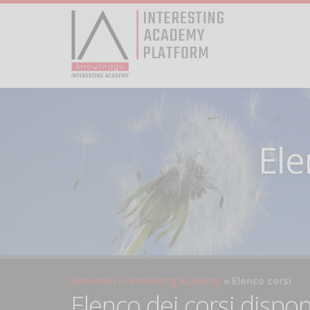
Ele
Benvenuti in Interesting Academy
Elenco corsi
Elenco dei corsi dispon