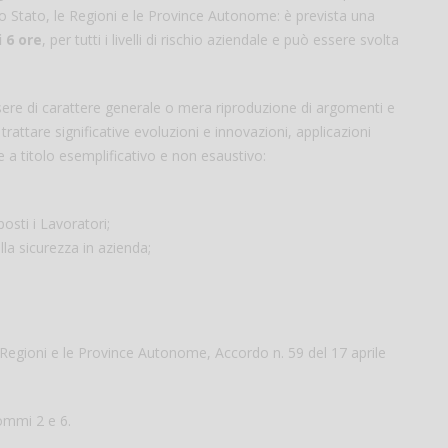
o Stato, le Regioni e le Province Autonome: è prevista una
 6 ore
, per tutti i livelli di rischio aziendale e può essere svolta
re di carattere generale o mera riproduzione di argomenti e
rattare significative evoluzioni e innovazioni, applicazioni
a titolo esemplificativo e non esaustivo:
osti i Lavoratori;
la sicurezza in azienda;
 Regioni e le Province Autonome, Accordo n. 59 del 17 aprile
commi 2 e 6.