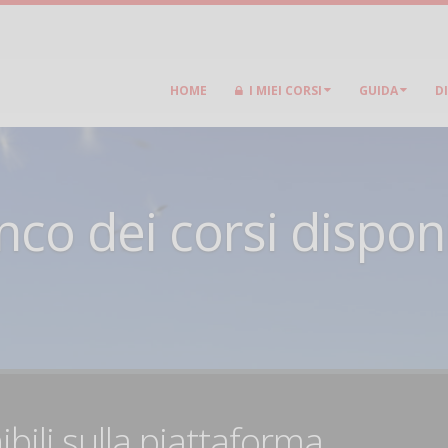
HOME
I MIEI CORSI
GUIDA
D
nco dei corsi disponi
ibili sulla piattaforma