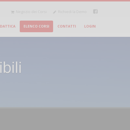
Negozio dei Corsi
Richiedi la Demo
IDATTICA
ELENCO CORSI
CONTATTI
LOGIN
bili