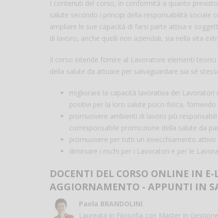
I contenuti del corso, in conformità a quanto previst
salute secondo i principi della responsabilità sociale c
ampliare le sue capacità di farsi parte attiva e sogget
di lavoro, anche quelli non aziendali, sia nella vita ext
Il corso intende fornire al Lavoratore elementi teorici 
della salute da attuare per salvaguardare sia sé stesso 
migliorare la capacità lavorativa dei Lavorator
positivi per la loro salute psico-fisica, fornendo
promuovere ambienti di lavoro più responsabili
corresponsabile promozione della salute da parte
promuovere per tutti un invecchiamento attivo 
diminuire i rischi per i Lavoratori e per le Lavora
DOCENTI DEL CORSO ONLINE IN E-
AGGIORNAMENTO - APPUNTI IN SALU
Paola BRANDOLINI
Laureata in Filosofia con Master in Gestion