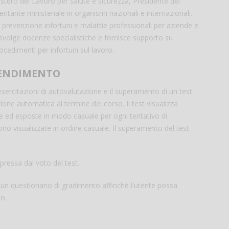
istero del Lavoro per salute e sicurezza, Presidente del
entante ministeriale in organismi nazionali e internazionali.
n prevenzione infortuni e malattie professionali per aziende e
 svolge docenze specialistiche e fornisce supporto su
cedimenti per infortuni sul lavoro.
RENDIMENTO
ercitazioni di autovalutazione e il superamento di un test
ne automatica al termine del corso. Il test visualizza
e ed esposte in modo casuale per ogni tentativo di
o visualizzate in ordine casuale. Il superamento del test
pressa dal voto del test.
i un questionario di gradimento affinché l'utente possa
to.