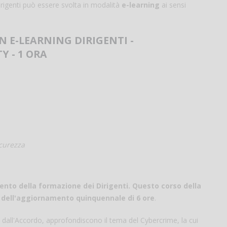
igenti può essere svolta in modalità
e-learning
ai sensi
 E-LEARNING DIRIGENTI -
Y - 1 ORA
icurezza
nto della formazione dei Dirigenti. Questo corso della
a dell'aggiornamento quinquennale di 6 ore
.
o dall'Accordo, approfondiscono il tema del Cybercrime, la cui