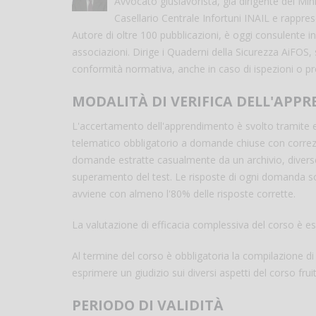
Avvocato giuslavorista, già dirigente del Min
Casellario Centrale Infortuni INAIL e rappres
Autore di oltre 100 pubblicazioni, è oggi consulente i
associazioni. Dirige i Quaderni della Sicurezza AiFOS,
conformità normativa, anche in caso di ispezioni o pro
MODALITÀ DI VERIFICA DELL'APP
L'accertamento dell'apprendimento è svolto tramite es
telematico obbligatorio a domande chiuse con correzio
domande estratte casualmente da un archivio, divers
superamento del test. Le risposte di ogni domanda son
avviene con almeno l'80% delle risposte corrette.
La valutazione di efficacia complessiva del corso è es
Al termine del corso è obbligatoria la compilazione d
esprimere un giudizio sui diversi aspetti del corso frui
PERIODO DI VALIDITÀ