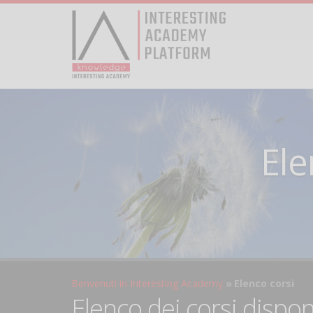
Ele
Benvenuti in Interesting Academy
Elenco corsi
Elenco dei corsi dispon