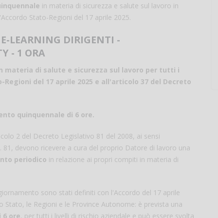
inquennale
in materia di sicurezza e salute sul lavoro in
'Accordo Stato-Regioni del 17 aprile 2025.
E-LEARNING DIRIGENTI -
Y - 1 ORA
materia di salute e sicurezza sul lavoro per tutti i
-Regioni del 17 aprile 2025 e all'articolo 37 del Decreto
nto quinquennale di 6 ore.
articolo 2 del Decreto Legislativo 81 del 2008, ai sensi
 n. 81, devono ricevere a cura del proprio Datore di lavoro una
to periodico
in relazione ai propri compiti in materia di
iornamento sono stati definiti con l'Accordo del 17 aprile
o Stato, le Regioni e le Province Autonome: è prevista una
 6 ore
, per tutti i livelli di rischio aziendale e può essere svolta