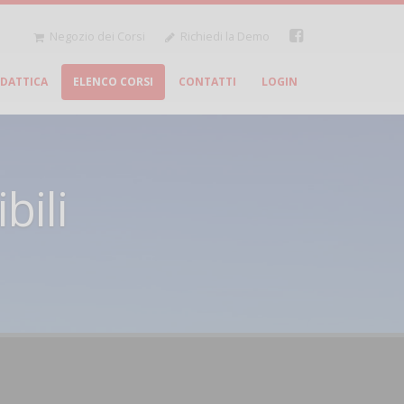
Negozio dei Corsi
Richiedi la Demo
IDATTICA
ELENCO CORSI
CONTATTI
LOGIN
bili