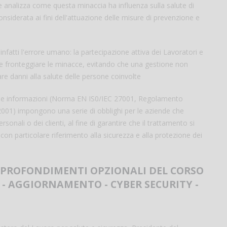
 e analizza come questa minaccia ha influenza sulla salute di
onsiderata ai fini dell'attuazione delle misure di prevenzione e
infatti l'errore umano: la partecipazione attiva dei Lavoratori e
 e fronteggiare le minacce, evitando che una gestione non
re danni alla salute delle persone coinvolte
 delle informazioni (Norma EN IS0/IEC 27001, Regolamento
001) impongono una serie di obblighi per le aziende che
sonali o dei clienti, al fine di garantire che il trattamento si
e, con particolare riferimento alla sicurezza e alla protezione dei
PPROFONDIMENTI OPZIONALI DEL CORSO
 - AGGIORNAMENTO - CYBER SECURITY -