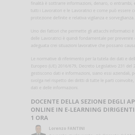
finalità è sottrarre informazioni, denaro, o entrambi,
tutti i Lavoratori e le Lavoratrici e come può essere c
protezione definite e relativa vigilanza e sorveglianza.
Uno dei fattori che permette gli attacchi informatici è 
delle Lavoratrici è quindi fondamentale per prevenire
adeguata crei situazioni lavorative che possano causa
Le normative di riferimento per la tutela dei dati e
Europeo (UE) 2016/679, Decreto Legislativo 231 del 2
gestiscono dati e informazioni, siano essi aziendali, per
svolga nel rispetto dei diritti di tutte le parti coinvolt
dati e delle informazioni.
DOCENTE DELLA SEZIONE DEGLI A
ONLINE IN E-LEARNING DIRIGENTI
1 ORA
Lorenzo FANTINI