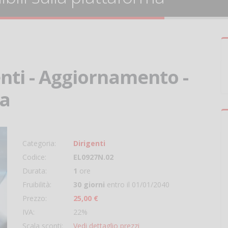
enti - Aggiornamento -
ra
Categoria:
Dirigenti
Codice:
EL0927N.02
Durata:
1
ore
Fruibilità:
30 giorni
entro il 01/01/2040
Prezzo:
25,00 €
IVA:
22%
Scala sconti:
Vedi dettaglio prezzi