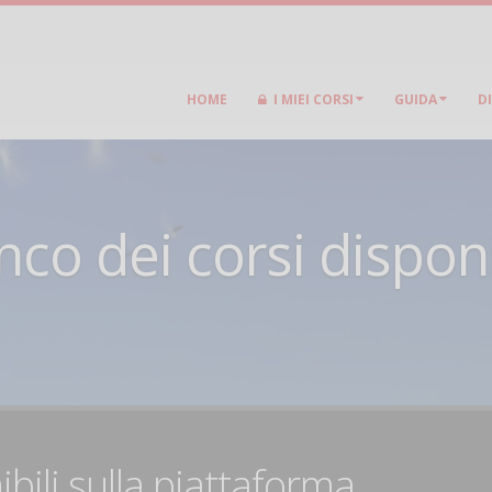
HOME
I MIEI CORSI
GUIDA
D
nco dei corsi disponi
ibili sulla piattaforma