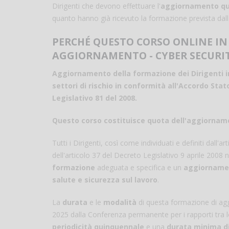
Dirigenti che devono effettuare l'
aggiornamento qu
quanto hanno già ricevuto la formazione prevista dall
PERCHÉ QUESTO CORSO ONLINE IN 
AGGIORNAMENTO - CYBER SECURIT
Aggiornamento della formazione dei Dirigenti in 
settori di rischio in conformità all'Accordo Stato
Legislativo 81 del 2008.
Questo corso costituisce quota dell'aggiorname
Tutti i Dirigenti, così come individuati e definiti dall'
dell'articolo 37 del Decreto Legislativo 9 aprile 2008
formazione
adeguata e specifica e un
aggiornamen
salute e sicurezza sul lavoro
.
La
durata
e le
modalità
di questa formazione di agg
2025 dalla Conferenza permanente per i rapporti tra l
periodicità quinquennale
e una
durata minima di