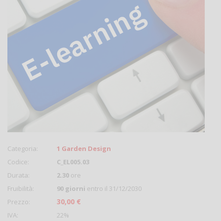
Categoria:
1 Garden Design
Codice:
C_EL005.03
Durata:
2.30
ore
Fruibilità:
90 giorni
entro il 31/12/2030
30,00 €
Prezzo:
IVA:
22%