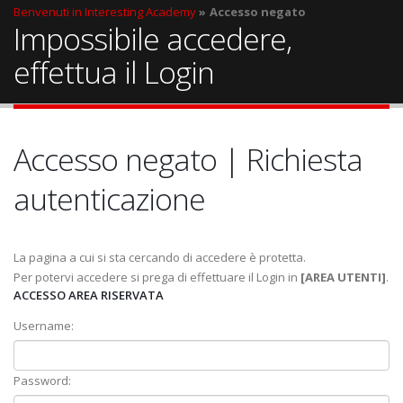
Benvenuti in Interesting Academy
Accesso negato
Impossibile accedere,
effettua il Login
Accesso negato | Richiesta
autenticazione
La pagina a cui si sta cercando di accedere è protetta.
Per potervi accedere si prega di effettuare il Login in
[AREA UTENTI]
.
ACCESSO AREA RISERVATA
Username:
Password: